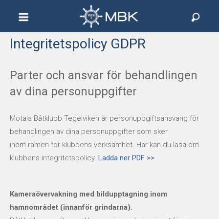
Integritetspolicy GDPR
Hem
Information
Parter och ansvar för behandlingen
av dina personuppgifter
Hamn & Båtplatser
Motala Båtklubb Tegelviken är personuppgiftsansvarig för
Fiske
behandlingen av dina personuppgifter som sker
inom ramen för klubbens verksamhet. Här kan du läsa om
Bildarkiv
klubbens integritetspolicy.
Ladda ner PDF >>
RC-sektion
Kameraövervakning med bildupptagning inom
Kontakta oss
hamnområdet (innanför grindarna).