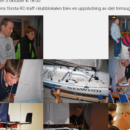
n 3 oktober kl 18.00.
ns första RC-träff i klubblokalen blev en uppslutning av idel trims