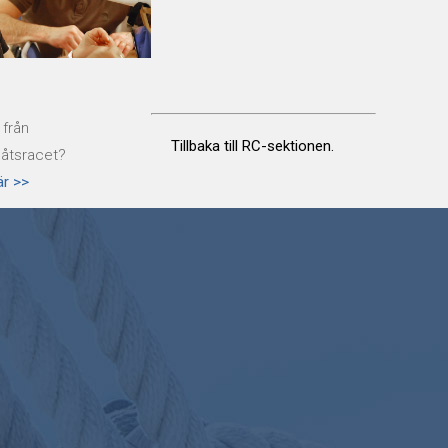
 från
Tillbaka till RC-sektionen.
åtsracet?
är >>