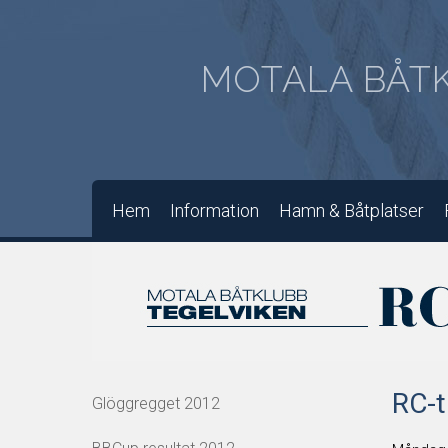
MOTALA BÅT
Hem
Information
Hamn & Båtplatser
RC-t
Glöggregget 2012