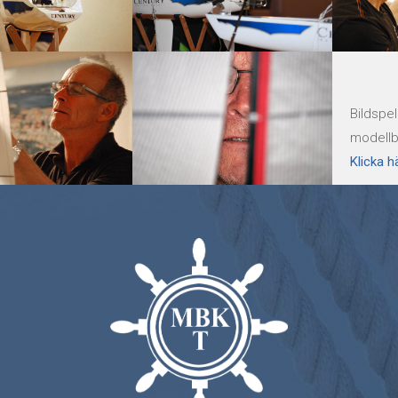
Bildspel
modellb
Klicka h