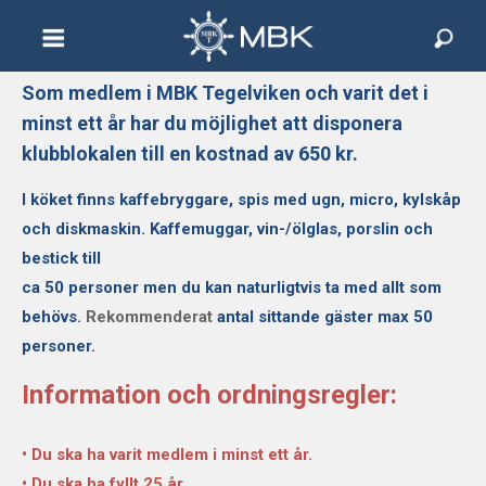
Som medlem i MBK Tegelviken och varit det i
Hem
minst ett år har du möjlighet att disponera
klubblokalen till en kostnad av 650 kr.
Information
I köket finns kaffebryggare,
spis med ugn, micro, kylskåp
Hamn & Båtplatser
och diskmaskin.
K
affemuggar, vin-/ölglas, porslin och
bestick till
Fiske
ca 50 personer men d
u kan naturligtvis ta med allt som
behövs.
Rekommenderat
antal sittande gäster max 50
Bildarkiv
personer.
RC-sektion
Information och ordningsregler:
Kontakta oss
• Du ska ha varit medlem i minst ett år.
• Du ska ha fyllt 25 år.