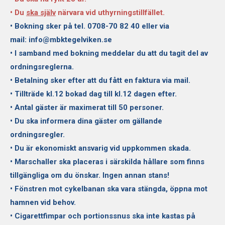
Klubblokal
• Du
ska själv
närvara vid uthyrningstillfället.
• Bokning sker på tel. 0708-70 82 40 eller via
Integritetspolicy
mail: info@mbktegelviken.se
• I samband med bokning meddelar du att du tagit del av
ordningsreglerna.
• Betalning sker efter att du fått en faktura via mail.
• Tillträde kl.12 bokad dag till kl.12 dagen efter.
• Antal gäster är maximerat till 50 personer.
• Du ska informera dina gäster om gällande
ordningsregler.
• Du är ekonomiskt ansvarig vid uppkommen skada.
• Marschaller ska placeras i särskilda hållare som finns
tillgängliga om du önskar. Ingen annan stans!
• Fönstren mot cykelbanan ska vara stängda, öppna mot
hamnen vid behov.
• Cigarettfimpar och portionssnus ska inte kastas på