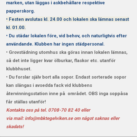
marken, utan läggas i askbehållare respektive
papperskorg.
• Festen avslutas kl. 24.00 och lokalen ska lämnas senast
kl. 01.00.
• Du städar lokalen före, vid behov, och naturligtvis efter
användande. Klubben har ingen städpersonal.
• Grovstädning utomhus ska göras innan lokalen lämnas,
så det inte ligger kvar ölburkar, flaskor etc. utanför
klubbhuset.
• Du forslar själv bort alla sopor. Endast s
orterade
sopor
kan slängas i avsedda fack vid klubbens
återvinningsstation inne på området. OBS inga soppåsa
får ställas utanför!
Kontakta oss på
tel. 0708-70 82 40 eller
via mail: info@mbktegelviken.se om något saknas eller
skadats!