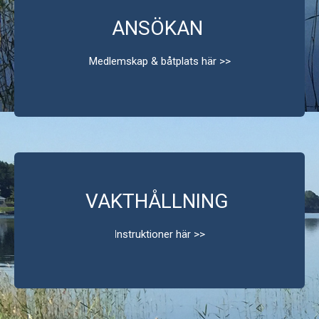
Klubblokal
ANSÖKAN
Integritetspolicy
Medlemskap & båtplats här >>
VAKTHÅLLNING
I
nstruktioner här >>